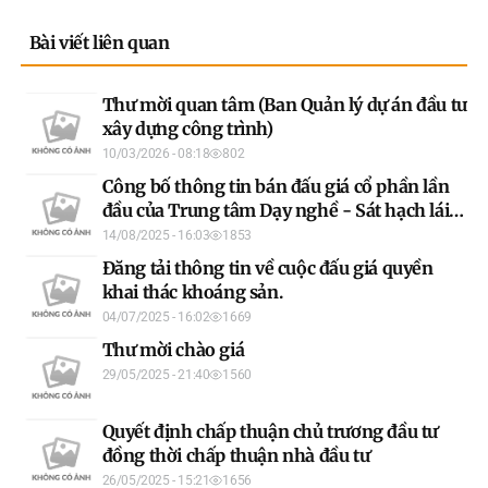
Bài viết liên quan
Thư mời quan tâm (Ban Quản lý dự án đầu tư
xây dựng công trình)
10/03/2026 - 08:18
802
Công bố thông tin bán đấu giá cổ phần lần
đầu của Trung tâm Dạy nghề - Sát hạch lái
xe
14/08/2025 - 16:03
1853
Đăng tải thông tin về cuộc đấu giá quyền
khai thác khoáng sản.
04/07/2025 - 16:02
1669
Thư mời chào giá
29/05/2025 - 21:40
1560
Quyết định chấp thuận chủ trương đầu tư
đồng thời chấp thuận nhà đầu tư
26/05/2025 - 15:21
1656