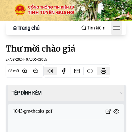
Trang chủ
Tìm kiếm
Toggle
Thư mời chào giá
27/08/2024 - 07:00
2055
Cỡ chữ
:
TỆP ĐÍNH KÈM
1043-gm-thcbks.pdf