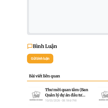
Bình Luận
Gửi bình luận
Bài viết liên quan
Thư mời quan tâm (Ban
Quản lý dự án đầu tư
xây dựng công trình)
10/03/2026 - 08:18
798