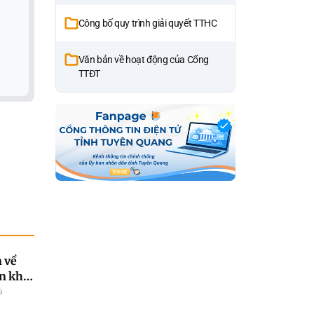
Công bố quy trình giải quyết TTHC
Văn bản về hoạt động của Cổng
TTĐT
n về
n khai
9