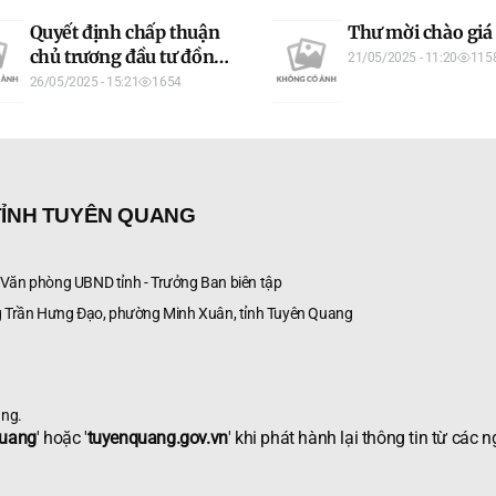
Quyết định chấp thuận
Thư mời chào giá
chủ trương đầu tư đồng
21/05/2025 - 11:20
115
thời chấp thuận nhà
26/05/2025 - 15:21
1654
đầu tư
TỈNH TUYÊN QUANG
ăn phòng UBND tỉnh - Trưởng Ban biên tập
 Trần Hưng Đạo, phường Minh Xuân, tỉnh Tuyên Quang
ang.
Quang
' hoặc '
tuyenquang.gov.vn
' khi phát hành lại thông tin từ các 