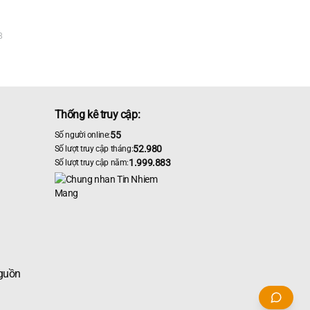
8
Thống kê truy cập:
55
Số người online:
52.980
Số lượt truy cập tháng:
1.999.883
Số lượt truy cập năm:
nguồn