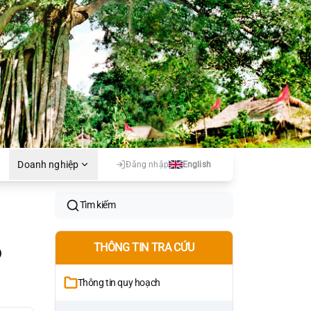
Doanh nghiệp
Đăng nhập
English
Tìm kiếm
ô
THÔNG TIN TRA CỨU
Thông tin quy hoạch