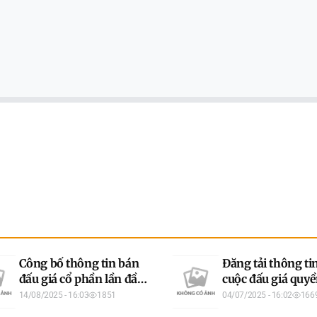
Công bố thông tin bán
Đăng tải thông ti
đấu giá cổ phần lần đầu
cuộc đấu giá quyề
của Trung tâm Dạy
thác khoáng sản.
14/08/2025 - 16:03
1851
04/07/2025 - 16:02
166
nghề - Sát hạch lái xe