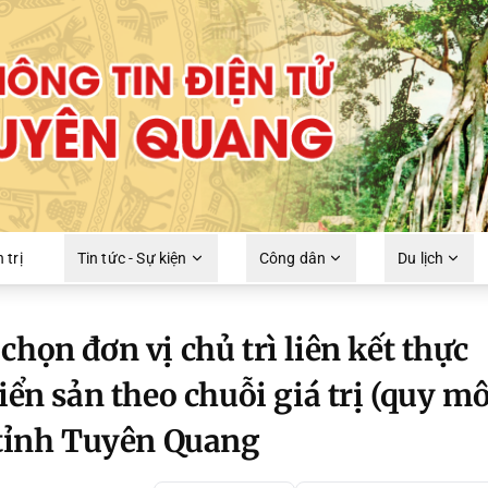
 trị
Tin tức - Sự kiện
Công dân
Du lịch
họn đơn vị chủ trì liên kết thực
iển sản theo chuỗi giá trị (quy m
n tỉnh Tuyên Quang