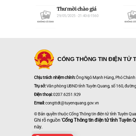
Thư mời chào giá
29/05/2025 - 21:40
1560
CỔNG THÔNG TIN ĐIỆN TỬ 
Chịu trách nhiệm chính:
Ông Ngô Mạnh Hùng, Phó Chánh V
Trụ sở:
Văn phòng UBND tỉnh Tuyên Quang, số 160, đường
Điện thoại:
0207.6251.929
Email:
congttdt@tuyenquang.gov.vn
© Bản quyền thuộc Cổng Thông tin điện tử tỉnh Tuyên Qu
Ghi rõ nguồn '
Cổng Thông tin điện tử tỉnh Tuyên 
này.