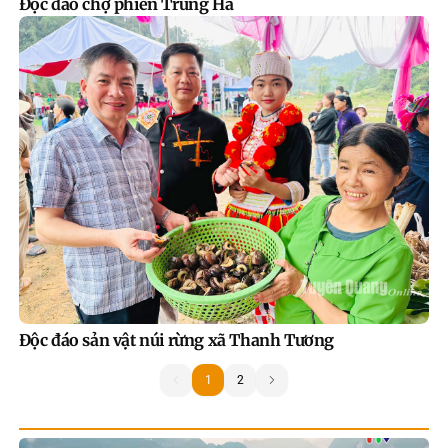
Độc đáo chợ phiên Trung Hà
Độc đáo sản vật núi rừng xã Thanh Tương
1
1
2