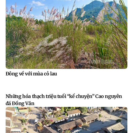
Đông về với mùa cỏ lau
Những hóa thạch triệu tuổi “kể chuyện” Cao nguyên
đá Đồng Văn