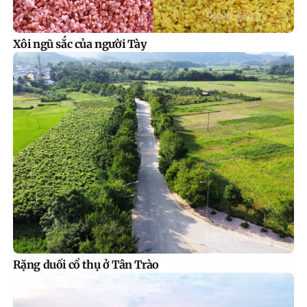
Xôi ngũ sắc của người Tày
Rặng duối cổ thụ ở Tân Trào